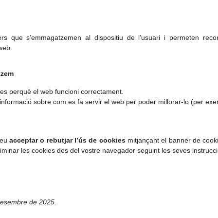
ers que s’emmagatzemen al dispositiu de l’usuari i permeten record
 web.
tzem
es perquè el web funcioni correctament.
informació sobre com es fa servir el web per poder millorar-lo (per exe
deu
acceptar o rebutjar l’ús de cookies
mitjançant el banner de cooki
minar les cookies des del vostre navegador seguint les seves instrucc
e desembre de 2025.