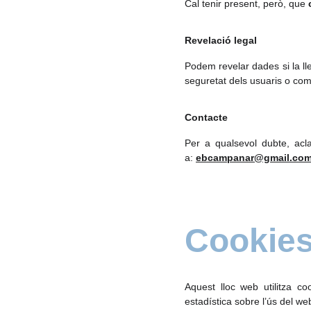
Cal tenir present, però, que
Revelació legal
Podem revelar dades si la lle
seguretat dels usuaris o com
Contacte
Per a qualsevol dubte, acla
a:
ebcampanar@gmail.co
Cookie
Aquest lloc web utilitza co
estadística sobre l’ús del we