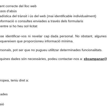
nt correcte del lloc web
casos d'abús
dística del trànsit i ús del web (mai identificable individualment)
’informació o consultes enviades a través dels formularis
entre si ho heu sol·licitat
 identificar-vos ni revelar cap dada personal. No obstant, algunes f
 requereixen que proporcioneu informació mínima.
ersonals, pot ser que no pugueu utilitzar determinades funcionalitats.
 quines dades són necessàries, podeu contactar-nos a:
ebcampanar@
ropea, teniu dret a:
dades
sió