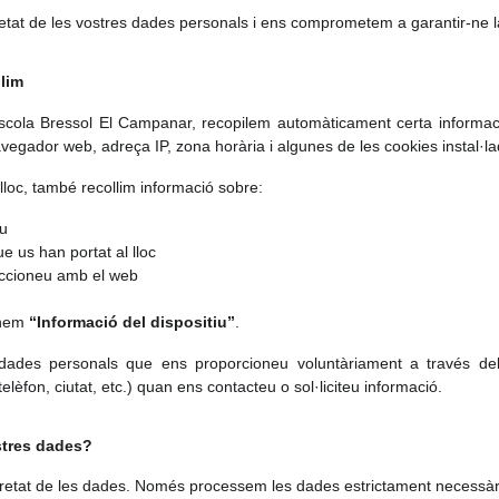
at de les vostres dades personals i ens comprometem a garantir-ne la c
lim
Escola Bressol El Campanar, recopilem automàticament certa informació
avegador web, adreça IP, zona horària i algunes de les cookies instal·la
loc, també recollim informació sobre:
eu
e us han portat al lloc
ccioneu amb el web
enem
“Informació del dispositiu”
.
dades personals que ens proporcioneu voluntàriament a través del
elèfon, ciutat, etc.) quan ens contacteu o sol·liciteu informació.
stres dades?
guretat de les dades. Només processem les dades estrictament necessàr