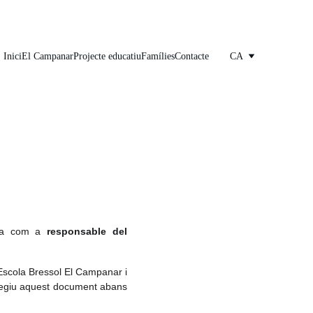
Inici
El Campanar
Projecte educatiu
Famílies
Contacte
CA
tua com a
responsable del
 Escola Bressol El Campanar i
llegiu aquest document abans