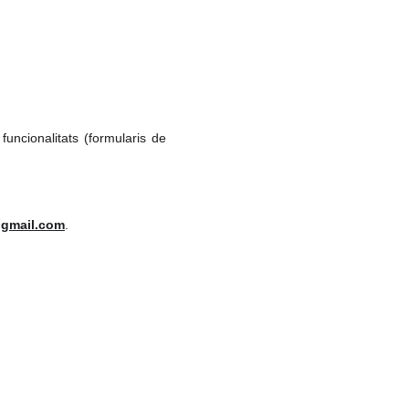
uncionalitats (formularis de
gmail.com
.