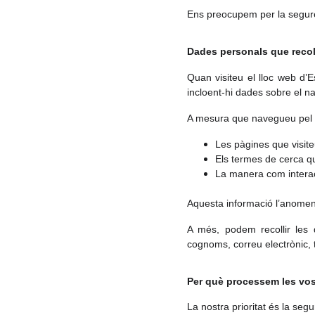
Ens preocupem per la seguret
Dades personals que recol
Quan visiteu el lloc web d’
incloent-hi dades sobre el n
A mesura que navegueu pel l
Les pàgines que visit
Els termes de cerca qu
La manera com intera
Aquesta informació l’anom
A més, podem recollir les 
cognoms, correu electrònic, t
Per què processem les vo
La nostra prioritat és la se