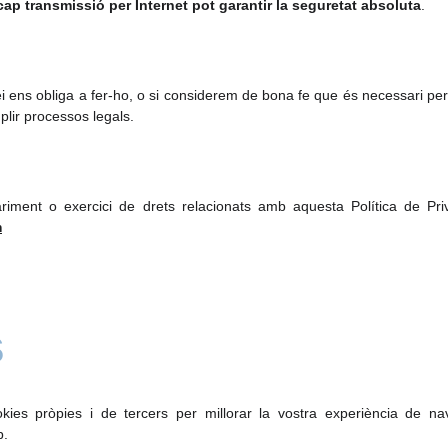
cap transmissió per Internet pot garantir la seguretat absoluta
.
i ens obliga a fer-ho, o si considerem de bona fe que és necessari per 
plir processos legals.
riment o exercici de drets relacionats amb aquesta Política de Pri
m
s
okies pròpies i de tercers per millorar la vostra experiència de na
b.