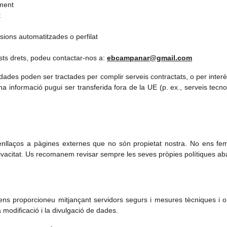
ament
t
sions automatitzades o perfilat
sts drets, podeu contactar-nos a:
ebcampanar@gmail.com
ades poden ser tractades per complir serveis contractats, o per interès
 informació pugui ser transferida fora de la UE (p. ex., serveis tec
 enllaços a pàgines externes que no són propietat nostra. No ens fe
rivacitat. Us recomanem revisar sempre les seves pròpies polítiques aba
ens proporcioneu mitjançant servidors segurs i mesures tècniques i 
la modificació i la divulgació de dades.