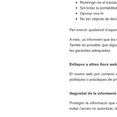
Restringir-ne el tract
Sol·licitar la portabilita
Oposar-vos-hi
No ser objecte de deci
Per exercir qualsevol d’aque
A més, us informem que les d
També és possible que alguna
les garanties adequades.
Enllaços a altres llocs web
El nostre web pot contenir
polítiques o pràctiques de p
Seguretat de la informació
Protegim la informació que 
evitar l’accés no autoritzat, 